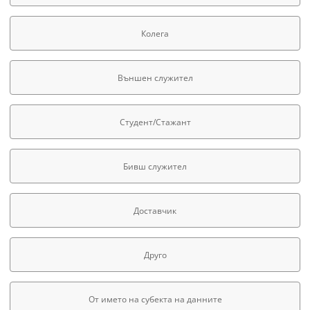
Колега
Външен служител
Студент/Стажант
Бивш служител
Доставчик
Друго
От името на субекта на данните