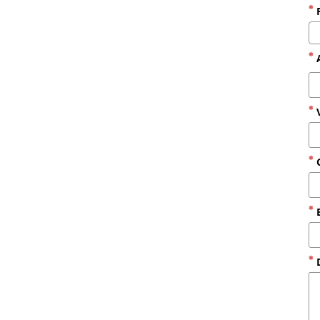
P
A
V
C
E
D