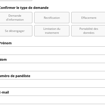
onfirmer le type de demande
Demande
Rectification
Effacement
d'information
Limitation du
Portabilité des
Se désengager
traitement
données
Prénom
Nom
méro de panéliste
-mail